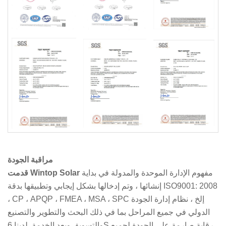
مراقبة الجودة
مفهوم الإدارة الموحدة والمدولة في بداية
قدمت Wintop Solar
إنشائها ، وتم إدخالها بشكل إيجابي وتطبيقها بدقة ISO9001: 2008
، CP ، APQP ، FMEA ، MSA ، SPC إلخ ، نظام إدارة الجودة
الدولي في جميع المراحل بما في ذلك البحث والتطوير والتصنيع
والتسويق وبعد الخدمة. لدينا 6S رقابة صارمة على الجودة لجميع