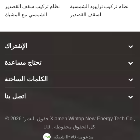
ي
نظام تركيب ترايبود الشمسية
نظام تركيب سقف القصدير
l-fe
لسقف القصدير
الشمسي مع المشبك
m
الإشتراك
تحتاج مساعدة
الكلمات الساخنة
اتصل بنا
© حقوق النشر: 2026 Xiamen Wintop New Energy Tech Co.,
Ltd.. كل الحقوق محفوظة.
شبكة IPv6 مدعومة