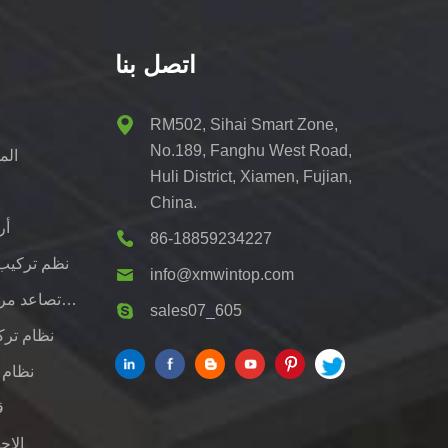
اتصل بنا
ط
RM502, Sihai Smart Zone,
No.189, Fanghu West Road,
الم
Huli District, Xiamen, Fujian,
China.
أر
86-18859234227
نظم تركيب
info@xmwintop.com
قوس تصاعد مرآب للطاقة الشمسية السكنية
sales07_605
نظام ترك
نظام 
ق
الاج