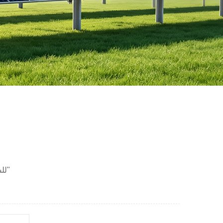
2 النتائج التي تم العثور عليها ل "خطاف قدم على شكل حرف L للسقف المعدني"