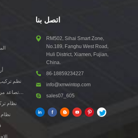
اتصل بنا
ط
RM502, Sihai Smart Zone,
No.189, Fanghu West Road,
الم
Huli District, Xiamen, Fujian,
China.
أر
86-18859234227
نظم تركيب
info@xmwintop.com
قوس تصاعد مرآب للطاقة الشمسية السكنية
sales07_605
نظام ترك
نظام 
ق
الاج