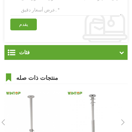
فئات
منتجات ذات صله