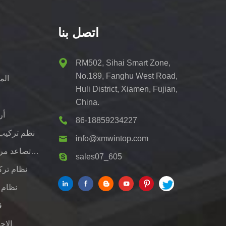
اتصل بنا
ط
RM502, Sihai Smart Zone,
No.189, Fanghu West Road,
الم
Huli District, Xiamen, Fujian,
China.
أر
86-18859234227
نظم تركيب
info@xmwintop.com
قوس تصاعد مرآب للطاقة الشمسية السكنية
sales07_605
نظام ترك
نظام 
ق
الاج