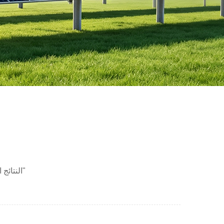
1 النتائج التي تم العثور عليها ل "جبل المسمار الأرضي للطاقة الشمسية الكهروضوئية"