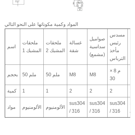
المواد وكمية مكوناتها على النحو التالي
مسدس
صواميل
لة
رئيس
غسالة
ملحقات
ملحقات
سداسية
اسم
يع
مأخذ
شقة
المشبك 2
المشبك 1
(مشمع)
الترباس
م 8 ×
M
M8
M8
50 ملم
50 ملم
بحجم
30
2
2
2
2
1
1
كمية
sus304
sus304
sus304
s
الألومنيوم
الألومنيوم
مواد
/ 316
/ 316
/ 316
/ 