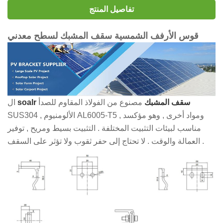
تفاصيل المنتج
قوس الأرفف الشمسية سقف المشبك لسطح معدني
soalr سقف المشبك
مصنوع من الفولاذ المقاوم للصدأ
ال
SUS304 , الألومنيوم AL6005-T5 ومواد أخرى , وهو مؤكسد ,
مناسب لبيئات التثبيت المختلفة . التثبيت بسيط ومريح , توفير
العمالة والوقت . لا تحتاج إلى حفر ثقوب ولا تؤثر على السقف .