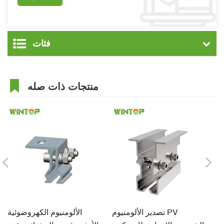
فئات
منتجات ذات صله
ف
تصدير الألومنيوم PV
الألومنيوم الكهروضوئية