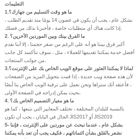
التعليمات
1.ما هو وقت التسليم من جهازك؟
بشكل عام ، يجب أن يكون في غضون 14 يومًا منذ تقديم الطلب ،
إذا كانت هناك أي متطلبات خاصة ، فأخبرنا بذلك من فضلك.
2. ما الفرق بينك وبين الموردين الآخرين؟
أكبر فرق بيننا هو أنه على الرغم من صغر حجمنا ، إلا أننا نقدم
أفضل خدمة يمكننا تقديمها للعملاء ، مثل ، سوف نتأكسد كل جانب
من جوانب المنتجات.
3.لماذا لا يمكننا العثور على موقع الويب الخاص بك على الإنترنت؟
لأن هذه صفحة ويب جديدة ، إذا قمت بتحويل المزيد من الصفحات
، فأعتقد أنك ستراها ونحن نعمل على ترقية الويب الخاص بنا أيضًا
بحيث يمكن إدراجه في الصفحة الأولى.
4. ما هو معيار التصميم الخاص بك؟
بالنسبة للبلدان المختلفة ، تختلف المعايير التي نتبعها ، كما هو
الحال في اليابان ، يجب أن تكون JIS2017 أو JIS2019
5- بشكل عام ، عندما نبحث عن موردين على الإنترنت ، فإننا
نشعر بالقلق بشأن ائتماناتهم ، فكيف يجب أن تعد بأنه يمكننا