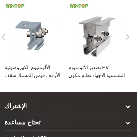
ف
تصدير الألومنيوم PV
الألومنيوم الكهروضوئية
ية
الشمسية الاجهاد نظام مكون
الأرفف قوس المشبك سقف
ن
سقف المشبك
التماس الدائمة على السطح
الإشتراك
تحتاج مساعدة