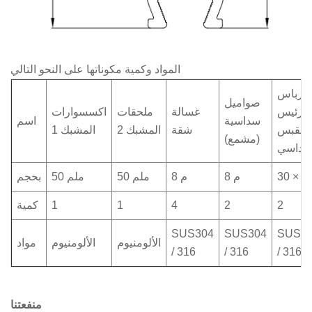
المواد وكمية مكوناتها على النحو التالي
لترباس
صواميل
رئيس
غسالة
ملحقات
اكسسوارات
سداسية
اسم
لمقبس
شقة
المشبك 2
المشبك 1
(مشمع)
سداسي
 30
م 8
م 8
50 ملم
50 ملم
بحجم
2
2
4
1
1
كمية
SUS304
SUS304
SUS3
الألومنيوم
الألومنيوم
مواد
/ 316
/ 316
/ 316
منفعتنا