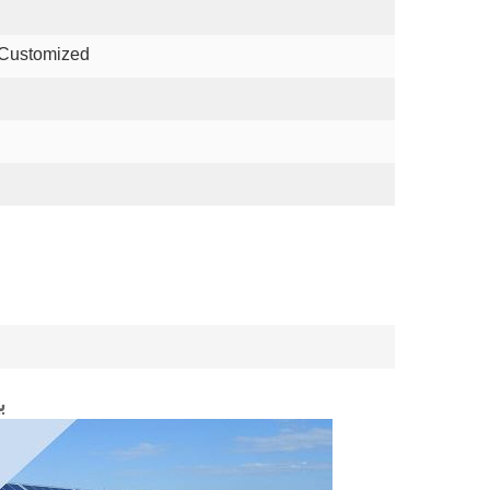
 Customized
ب