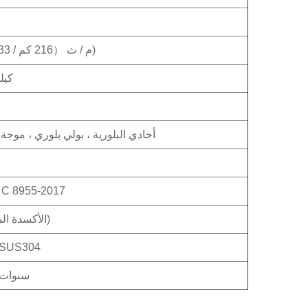
60 م / ث （216 كم / 133 ميل في الساعة)
1.4 
أحادي البلورية ، بولي بلوري ، موج
S C 8955-2017
AL6005-T5 (الأكسدة المؤكسدة)
الفولاذ المقاوم للصدأ S304
10 سنوات و