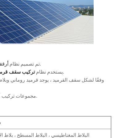
لتطبيقات أسقف القرميد السكنية والتجارية.
تم تصميم نظام
أرفف
سكك وخطافات لتأمين النظام الشمسي بإطار السقف.
يستخدم نظام
تركيب سقف قرميد 
وفقًا لشكل سقف القرميد ، يوجد قرميد روماني وب
صممت Wintop مجموعات تركيب أسقف القرميد المقابلة لأشكال مختلفة لسقف القرميد لتختار.
س
البلاط المغناطيسي ، البلاط المسطح ، بلاط الأ