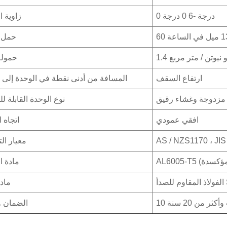
0 درجة -6
0 درجة
زاوية ا
حمل ا
كيلو نيوتن / متر مربع
حمولة
ارتفاع السقف
المسافة من أدنى نقطة في الوحدة إلى 
ة مزدوجة وغشاء رقيق
نوع الوحدة القابلة ل
افقي عمودي
اتجاه 
AS / NZS1170 ، JI
معيار ال
مادة 
SU
ماد
أكثر من 20 سنة
الضمان و