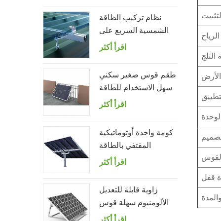
لتثبيت
نظام تركيب الطاقة
الشمسية السريع على
لرياح
سقف القصدير مع
اقرأ أكثر
 الثلج
الترباس المعلق
طقم قوس صغير سكني
الأرض
سهل الاستخدام للطاقة
لتطبيق
الشمسية لشرفة المنزل
اقرأ أكثر
الوحدة
كومة واحدة أوتوماتيكية
تصميم
المقتفي بالطاقة
القوس
الشمسية مع 10 لوحات
اقرأ أكثر
الكهروضوئية
ة قفل
زاوية قابلة للتعديل
المدة
الألومنيوم سهلة قوس
لوحة للطاقة الشمسية
اقرأ أكثر