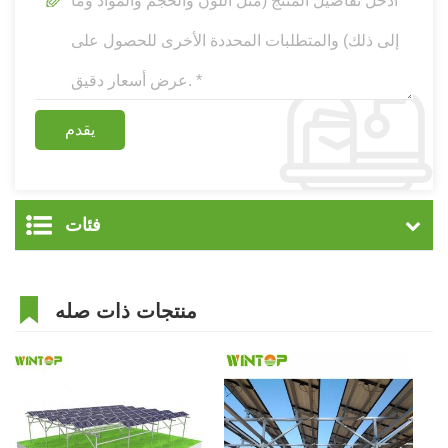
فئات
منتجات ذات صله